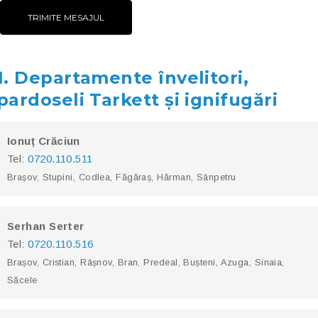
1. Departamente învelitori,
pardoseli Tarkett și ignifugări
Ionuț Crăciun
Tel:
0720.110.511
Brașov, Stupini, Codlea, Făgăraș, Hărman, Sânpetru
Serhan Serter
Tel:
0720.110.516
Brașov, Cristian, Râșnov, Bran, Predeal, Bușteni, Azuga, Sinaia,
Săcele