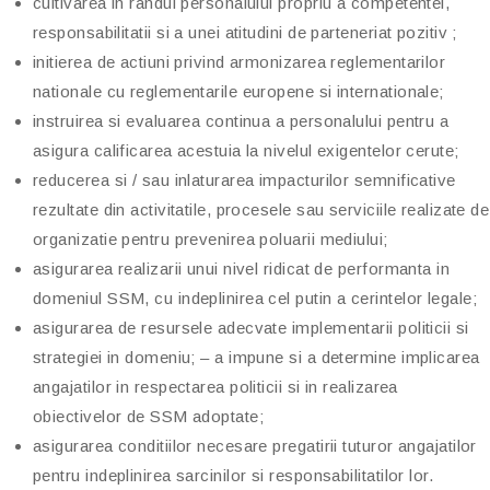
cultivarea in randul personalului propriu a competentei,
responsabilitatii si a unei atitudini de parteneriat pozitiv ;
initierea de actiuni privind armonizarea reglementarilor
nationale cu reglementarile europene si internationale;
instruirea si evaluarea continua a personalului pentru a
asigura calificarea acestuia la nivelul exigentelor cerute;
reducerea si / sau inlaturarea impacturilor semnificative
rezultate din activitatile, procesele sau serviciile realizate de
organizatie pentru prevenirea poluarii mediului;
asigurarea realizarii unui nivel ridicat de performanta in
domeniul SSM, cu indeplinirea cel putin a cerintelor legale;
asigurarea de resursele adecvate implementarii politicii si
strategiei in domeniu; – a impune si a determine implicarea
angajatilor in respectarea politicii si in realizarea
obiectivelor de SSM adoptate;
asigurarea conditiilor necesare pregatirii tuturor angajatilor
pentru indeplinirea sarcinilor si responsabilitatilor lor.