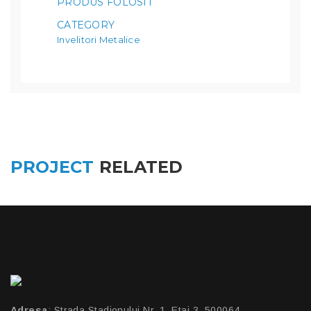
PRODUS FOLOSIT
CATEGORY
Invelitori Metalice
PROJECT
RELATED
Adresa
: Strada Stadionului Nr. 1, Etaj 3, 500064