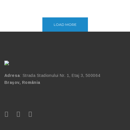
Proiect Aparthotel – Poiana Brasov
Proiect Sala Evenimente – Ploiesti
Invelitori Metalice
Sala de sport FOREX BRASOV
Pardoseli
LOAD MORE
Ansamblu Residential DIFERIT
Pardoseli
HAUS – Cristian
Invelitori Metalice
Adresa
: Strada Stadionului Nr. 1, Etaj 3, 500064
Braşov, România